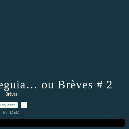
Teguia… ou Brèves # 2
Brèves
9.05.2009
…
Par D&D