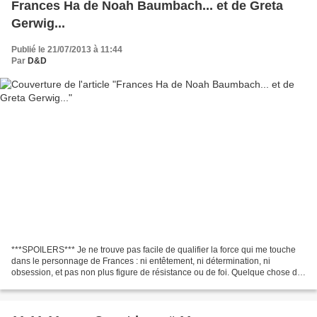
Frances Ha de Noah Baumbach... et de Greta
Gerwig...
Publié le 21/07/2013 à 11:44
Par
D&D
***SPOILERS*** Je ne trouve pas facile de qualifier la force qui me touche
dans le personnage de Frances : ni entêtement, ni détermination, ni
obsession, et pas non plus figure de résistance ou de foi. Quelque chose de
plus discret (peut-être avec l'écho...