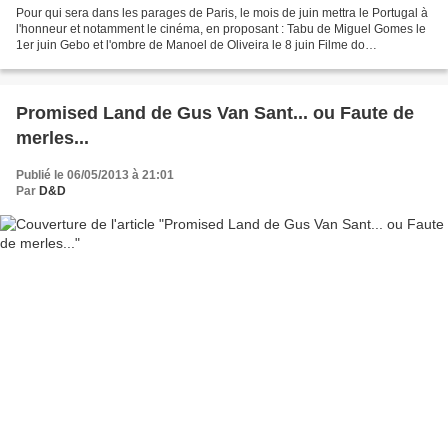
Pour qui sera dans les parages de Paris, le mois de juin mettra le Portugal à
l'honneur et notamment le cinéma, en proposant : Tabu de Miguel Gomes le
1er juin Gebo et l'ombre de Manoel de Oliveira le 8 juin Filme do
Desassossego de João Botelho le 9...
Promised Land de Gus Van Sant... ou Faute de
merles...
Publié le 06/05/2013 à 21:01
Par
D&D