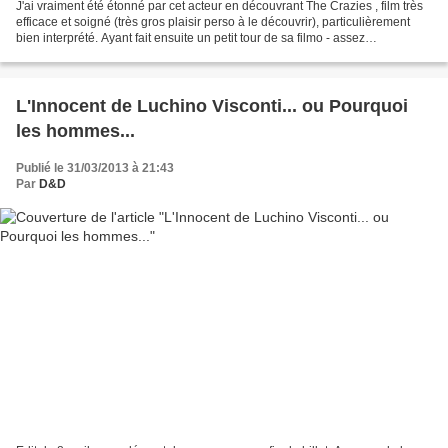
J'ai vraiment été étonné par cet acteur en découvrant The Crazies , film très
efficace et soigné (très gros plaisir perso à le découvrir), particulièrement
bien interprété. Ayant fait ensuite un petit tour de sa filmo - assez
sympathique à défaut d'être...
L'Innocent de Luchino Visconti... ou Pourquoi
les hommes...
Publié le 31/03/2013 à 21:43
Par
D&D