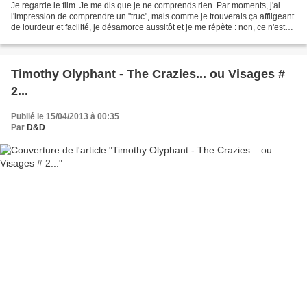
Je regarde le film. Je me dis que je ne comprends rien. Par moments, j'ai
l'impression de comprendre un "truc", mais comme je trouverais ça affligeant
de lourdeur et facilité, je désamorce aussitôt et je me répète : non, ce n'est
pas ça, tu ne comprends...
Timothy Olyphant - The Crazies... ou Visages #
2...
Publié le 15/04/2013 à 00:35
Par
D&D