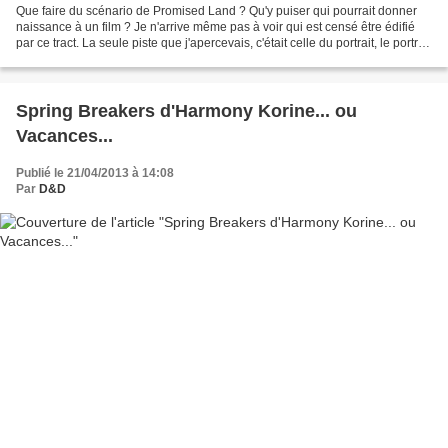
Que faire du scénario de Promised Land ? Qu'y puiser qui pourrait donner
naissance à un film ? Je n'arrive même pas à voir qui est censé être édifié
par ce tract. La seule piste que j'apercevais, c'était celle du portrait, le portrait
de ce mec joué par...
Spring Breakers d'Harmony Korine... ou
Vacances...
Publié le 21/04/2013 à 14:08
Par
D&D