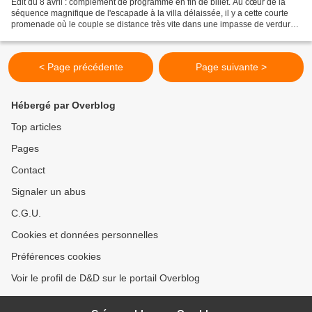
Edit du 8 avril : complément de programme en fin de billet. Au cœur de la
séquence magnifique de l'escapade à la villa délaissée, il y a cette courte
promenade où le couple se distance très vite dans une impasse de verdure.
La femme s'éloigne, et nous...
< Page précédente
Page suivante >
Hébergé par Overblog
Top articles
Pages
Contact
Signaler un abus
C.G.U.
Cookies et données personnelles
Préférences cookies
Voir le profil de D&D sur le portail Overblog